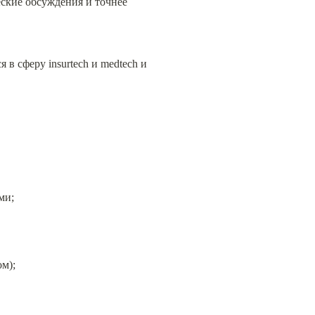
ские обсуждения и точнее 
 сферу insurtech и medtech и 
ми;
м);